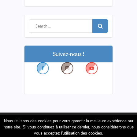
Suivez-nous !
Nous utilisons des cookies pour vous garantir la meilleure expérience sur
Powerd by
WordPress
| Made with
by
WPBrigade
notre site. Si vous continuez à utiliser ce dernier, nous considérerons que
Copyright © 2026 · All Rights Reserved :
LE MANTOIS EN
vous acceptez l'utilisation des cookies.
TRANSITION