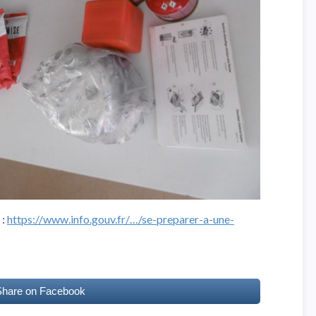
 :
https://www.info.gouv.fr/…/se-preparer-a-une-
Share on Facebook