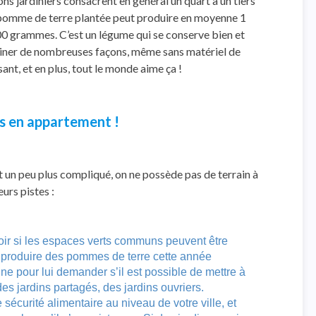
bons jardiniers consacrent en général un quart à un tiers
e pomme de terre plantée peut produire en moyenne 1
0 grammes. C’est un légume qui se conserve bien et
uisiner de nombreuses façons, même sans matériel de
ant, et en plus, tout le monde aime ça !
vis en appartement !
est un peu plus compliqué, on ne possède pas de terrain à
eurs pistes :
oir si les espaces verts communs peuvent être
 produire des pommes de terre cette année
e pour lui demander s’il est possible de mettre à
des jardins partagés, des jardins ouvriers.
 sécurité alimentaire au niveau de votre ville, et