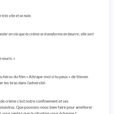
très vite et se noie.
ester en vie que la crème se transforme en beurre ; elle sort
 souris.
»
u héros du film « Attrape-moi si tu peux » de Steven
er les bras dans l’adversité.
ot de crème c’est notre confinement et ses
onavirus. Que pouvons-nous bien faire pour améliorer
i, vous sentez que la situation vous échappe ?