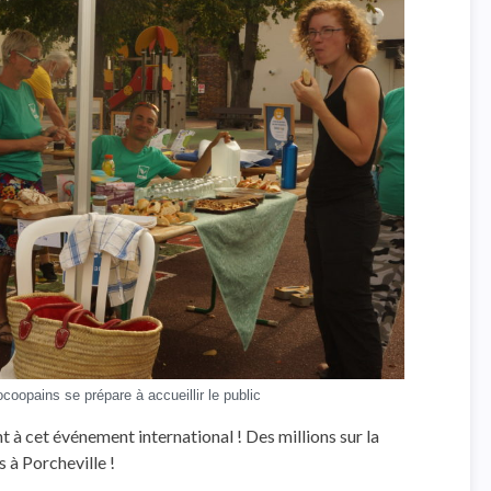
coopains se prépare à accueillir le public
à cet événement international ! Des millions sur la
s à Porcheville !