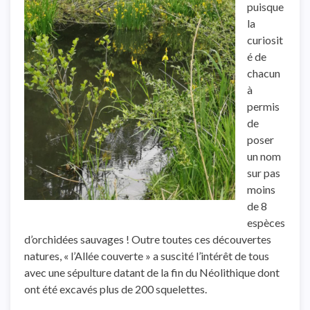
puisque
la
curiosit
é de
chacun
à
permis
de
poser
un nom
sur pas
moins
de 8
espèces
d’orchidées sauvages ! Outre toutes ces découvertes
natures, « l’Allée couverte » a suscité l’intérêt de tous
avec une sépulture datant de la fin du Néolithique dont
ont été excavés plus de 200 squelettes.